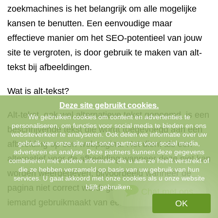
zoekmachines is het belangrijk om alle mogelijke
kansen te benutten. Een eenvoudige maar
effectieve manier om het SEO-potentieel van jouw
site te vergroten, is door gebruik te maken van alt-
tekst bij afbeeldingen.
Wat is alt-tekst?
Deze site gebruikt cookies.
Alt-tekst, ook wel alternatieve tekst genoemd, is een
We gebruiken cookies om content en advertenties te
personaliseren, om functies voor social media te bieden en ons
beschrijvende tekst die wordt toegevoegd aan een
websiteverkeer te analyseren. Ook delen we informatie over uw
afbeelding op een webpagina. Het dient als een
gebruik van onze site met onze partners voor social media,
adverteren en analyse. Deze partners kunnen deze gegevens
alternatief voor de afbeelding wanneer deze niet kan
combineren met andere informatie die u aan ze heeft verstrekt of
die ze hebben verzameld op basis van uw gebruik van hun
worden weergegeven, bijvoorbeeld wanneer de
services. U gaat akkoord met onze cookies als u onze website
pagina niet correct wordt geladen of wanneer
blijft gebruiken.
Chat met ons
iemand gebruikmaakt van een schermlezer.
OK