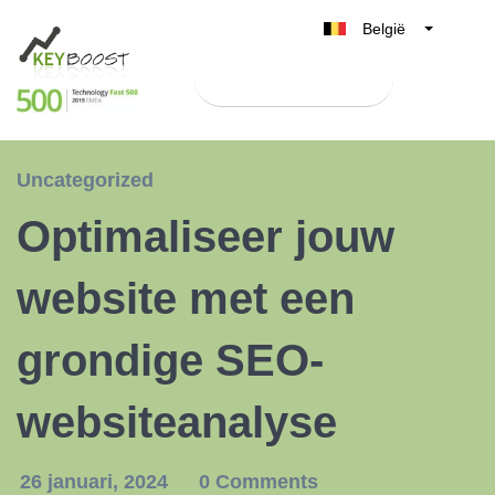
België
Belgique
Test Keyboost gratis
Nederland
France
Deutschland
Uncategorized
UK
Optimaliseer jouw
España
Italia
website met een
grondige SEO-
websiteanalyse
26 januari, 2024
0 Comments