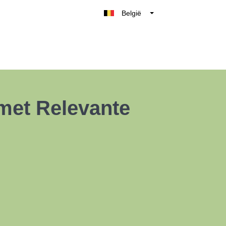
België
Belgique
Nederland
France
Deutschland
UK
met Relevante
España
Italia