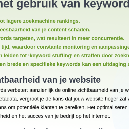
het gebruik van keywor
ot lagere zoekmachine rankings.
leesbaarheid van je content schaden.
ds targeten, wat resulteert in meer concurrentie.
tijd, waardoor constante monitoring en aanpassinge
leiden tot ‘keyword stuffing’ en straffen door zoek
sen brede en specifieke keywords kan een uitdaging z
htbaarheid van je website
s verbetert aanzienlijk de online zichtbaarheid van je 
tadata, vergroot je de kans dat jouw website hoger zal ve
ns om potentiële klanten te bereiken. Het optimaliseren
eid en het succes van je bedrijf op het internet.