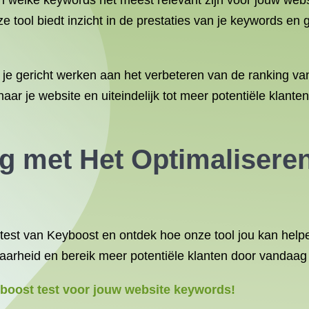
en welke keywords het meest relevant zijn voor jouw web
tool biedt inzicht in de prestaties van je keywords en 
je gericht werken aan het verbeteren van de ranking va
naar je website en uiteindelijk tot meer potentiële klante
g met Het Optimalisere
test van Keyboost en ontdek hoe onze tool jou kan helpe
tbaarheid en bereik meer potentiële klanten door vandaag
boost test voor jouw website keywords!