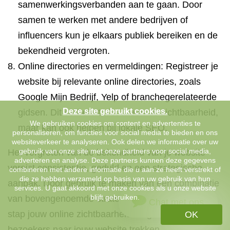
samenwerkingsverbanden aan te gaan. Door
samen te werken met andere bedrijven of
influencers kun je elkaars publiek bereiken en de
bekendheid vergroten.
Online directories en vermeldingen: Registreer je
website bij relevante online directories, zoals
Google Mijn Bedrijf, Yelp of branchegerelateerde
Deze site gebruikt cookies.
gidsen. Dit verbetert niet alleen de zichtbaarheid,
We gebruiken cookies om content en advertenties te
maar kan ook helpen bij lokale SEO.
personaliseren, om functies voor social media te bieden en ons
websiteverkeer te analyseren. Ook delen we informatie over uw
gebruik van onze site met onze partners voor social media,
Het vergroten van de bekendheid van je website
adverteren en analyse. Deze partners kunnen deze gegevens
vereist consistentie, geduld en een strategische
combineren met andere informatie die u aan ze heeft verstrekt of
die ze hebben verzameld op basis van uw gebruik van hun
aanpak. Door gebruik te maken van een combinatie
services. U gaat akkoord met onze cookies als u onze website
blijft gebruiken.
van bovengenoemde strategieën kun je stap voor
Chat met ons
stap jouw online zichtbaarheid vergroten en meer
OK
bezoekers naar jouw website trekken.