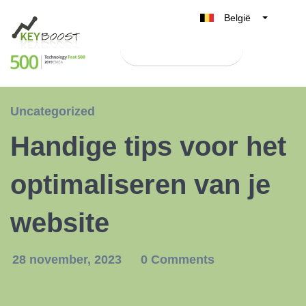
België
Belgique
Test Keyboost gratis
Nederland
France
Deutschland
Uncategorized
UK
Handige tips voor het
España
Italia
optimaliseren van je
website
28 november, 2023
0 Comments