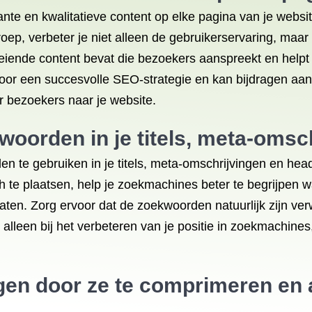
ante en kwalitatieve content op elke pagina van je websi
roep, verbeter je niet alleen de gebruikerservaring, maar
eiende content bevat die bezoekers aanspreekt en helpt 
 voor een succesvolle SEO-strategie en kan bijdragen aan
r bezoekers naar je website.
woorden in je titels, meta-omsc
en te gebruiken in je titels, meta-omschrijvingen en he
 te plaatsen, help je zoekmachines beter te begrijpen wa
ten. Zorg ervoor dat de zoekwoorden natuurlijk zijn verwe
et alleen bij het verbeteren van je positie in zoekmachine
gen door ze te comprimeren en a