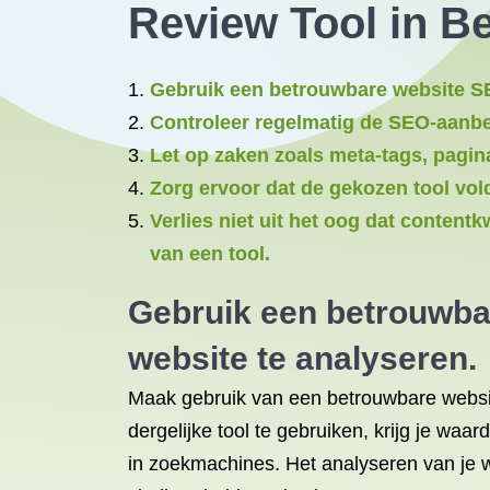
Review
Tool in Be
Gebruik een betrouwbare website SEO
Controleer regelmatig de SEO-aanbev
Let op zaken zoals meta-tags, pagina
Zorg ervoor dat de gekozen tool vo
Verlies niet uit het oog dat content
van een tool.
Gebruik een betrouwbar
website te analyseren.
Maak gebruik van een betrouwbare websit
dergelijke tool te gebruiken, krijg je wa
in zoekmachines. Het analyseren van je w