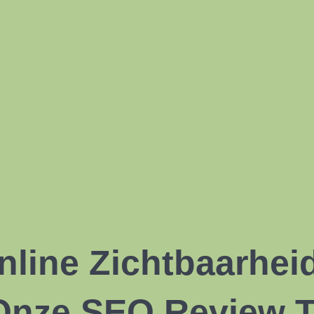
nline Zichtbaarhe
 Onze
SEO
Review T