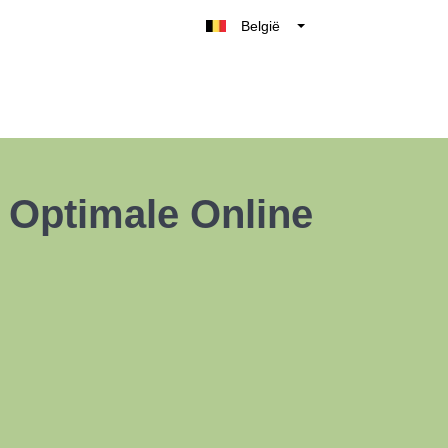
België
Belgique
Nederland
France
Deutschland
UK
 Optimale Online
España
Italia