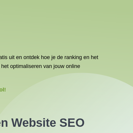
s uit en ontdek hoe je de ranking en het
 het optimaliseren van jouw online
ol!
en
Website SEO