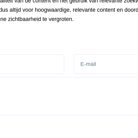
kwaliteit van de content en het gebruik van relevante zo
dus altijd voor hoogwaardige, relevante content en doo
e zichtbaarheid te vergroten.