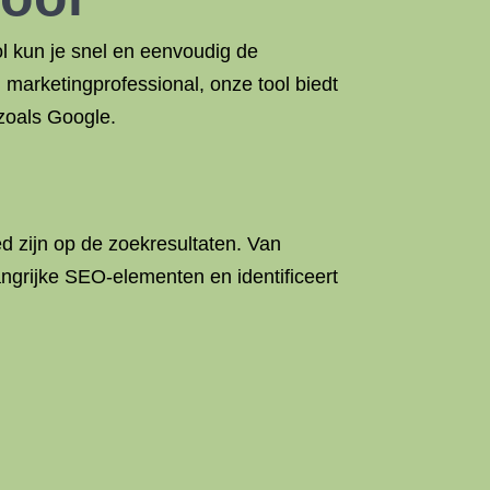
l kun je snel en eenvoudig de
 marketingprofessional, onze tool biedt
zoals Google.
d zijn op de zoekresultaten. Van
langrijke SEO-elementen en identificeert