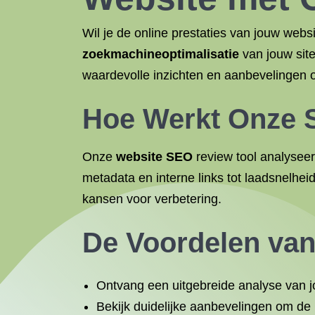
Wil je de online prestaties van jouw web
zoekmachineoptimalisatie
van jouw site
waardevolle inzichten en aanbevelingen 
Hoe Werkt Onze 
Onze
website SEO
review tool analyseer
metadata en interne links tot laadsnelheid
kansen voor verbetering.
De Voordelen van
Ontvang een uitgebreide analyse van 
Bekijk duidelijke aanbevelingen om de p