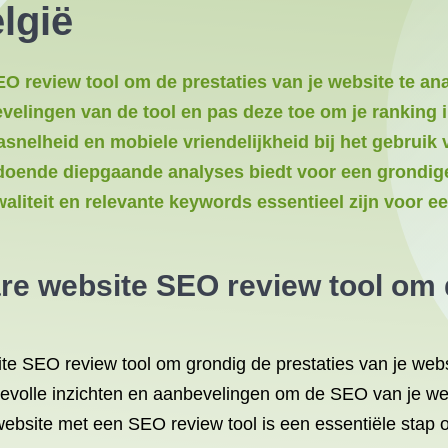
lgië
 review tool om de prestaties van je website te an
elingen van de tool en pas deze toe om je ranking 
snelheid en mobiele vriendelijkheid bij het gebruik 
ldoende diepgaande analyses biedt voor een grondig
kwaliteit en relevante keywords essentieel zijn voor
e website SEO review tool om d
e SEO review tool om grondig de prestaties van je webs
ardevolle inzichten en aanbevelingen om de SEO van je we
ebsite met een SEO review tool is een essentiële stap 