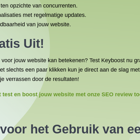
t ten opzichte van concurrenten.
lisaties met regelmatige updates.
ndbaarheid van jouw website.
tis Uit!
voor jouw website kan betekenen? Test Keyboost nu grati
et slechts een paar klikken kun je direct aan de slag met
je verrassen door de resultaten!
 test en boost jouw website met onze SEO review to
 voor het Gebruik van e