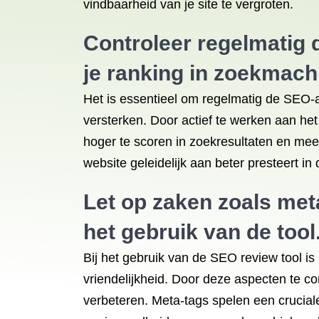
vindbaarheid van je site te vergroten.
Controleer regelmatig 
je ranking in zoekmach
Het is essentieel om regelmatig de SEO-a
versterken. Door actief te werken aan he
hoger te scoren in zoekresultaten en meer
website geleidelijk aan beter presteert in
Let op zaken zoals meta
het gebruik van de tool
Bij het gebruik van de SEO review tool i
vriendelijkheid. Door deze aspecten te co
verbeteren. Meta-tags spelen een cruciale