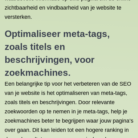
zichtbaarheid en vindbaarheid van je website te
versterken.
Optimaliseer meta-tags,
zoals titels en
beschrijvingen, voor
zoekmachines.
Een belangrijke tip voor het verbeteren van de SEO
van je website is het optimaliseren van meta-tags,
zoals titels en beschrijvingen. Door relevante
zoekwoorden op te nemen in je meta-tags, help je
zoekmachines beter te begrijpen waar jouw pagina’s
over gaan. Dit kan leiden tot een hogere ranking in