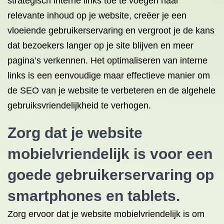
strategisch interne links toe te voegen naar
relevante inhoud op je website, creëer je een
vloeiende gebruikerservaring en vergroot je de kans
dat bezoekers langer op je site blijven en meer
pagina’s verkennen. Het optimaliseren van interne
links is een eenvoudige maar effectieve manier om
de SEO van je website te verbeteren en de algehele
gebruiksvriendelijkheid te verhogen.
Zorg dat je website
mobielvriendelijk is voor een
goede gebruikerservaring op
smartphones en tablets.
Zorg ervoor dat je website mobielvriendelijk is om