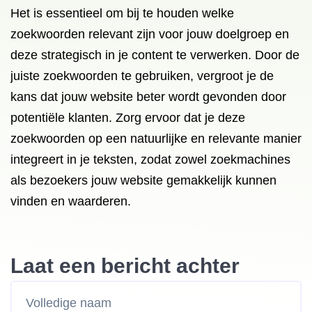
Het is essentieel om bij te houden welke
zoekwoorden relevant zijn voor jouw doelgroep en
deze strategisch in je content te verwerken. Door de
juiste zoekwoorden te gebruiken, vergroot je de
kans dat jouw website beter wordt gevonden door
potentiële klanten. Zorg ervoor dat je deze
zoekwoorden op een natuurlijke en relevante manier
integreert in je teksten, zodat zowel zoekmachines
als bezoekers jouw website gemakkelijk kunnen
vinden en waarderen.
Laat een bericht achter