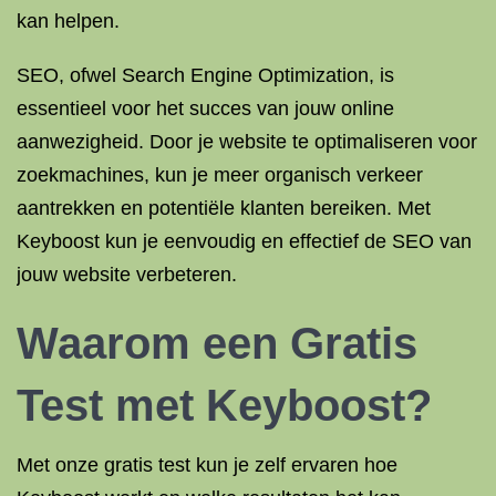
kan helpen.
SEO, ofwel Search Engine Optimization, is
essentieel voor het succes van jouw online
aanwezigheid. Door je website te optimaliseren voor
zoekmachines, kun je meer organisch verkeer
aantrekken en potentiële klanten bereiken. Met
Keyboost kun je eenvoudig en effectief de SEO van
jouw website verbeteren.
Waarom een Gratis
Test met Keyboost?
Met onze gratis test kun je zelf ervaren hoe