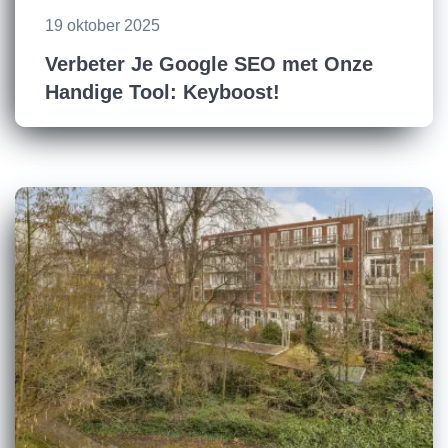
19 oktober 2025
Verbeter Je Google SEO met Onze
Handige Tool: Keyboost!