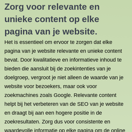
Zorg voor relevante en
unieke content op elke
pagina van je website.
Het is essentieel om ervoor te zorgen dat elke
pagina van je website relevante en unieke content
bevat. Door kwalitatieve en informatieve inhoud te
bieden die aansluit bij de zoekintenties van je
doelgroep, vergroot je niet alleen de waarde van je
website voor bezoekers, maar ook voor
zoekmachines zoals Google. Relevante content
helpt bij het verbeteren van de SEO van je website
en draagt bij aan een hogere positie in de
zoekresultaten. Zorg dus voor consistente en
waardevolle informatie op elke pagina om de online