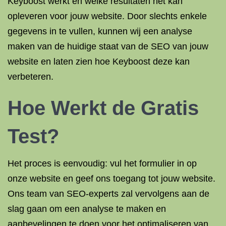
Keyboost werkt en welke resultaten het kan
opleveren voor jouw website. Door slechts enkele
gegevens in te vullen, kunnen wij een analyse
maken van de huidige staat van de SEO van jouw
website en laten zien hoe Keyboost deze kan
verbeteren.
Hoe Werkt de Gratis
Test?
Het proces is eenvoudig: vul het formulier in op
onze website en geef ons toegang tot jouw website.
Ons team van SEO-experts zal vervolgens aan de
slag gaan om een analyse te maken en
aanbevelingen te doen voor het optimaliseren van