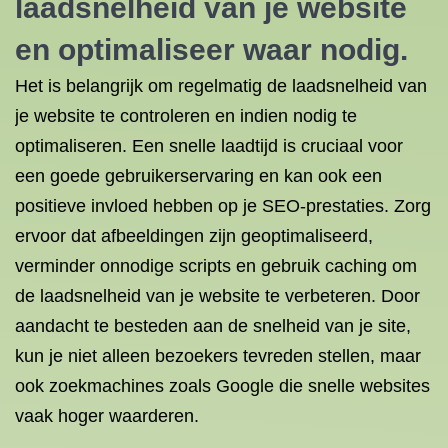
laadsnelheid van je website
en optimaliseer waar nodig.
Het is belangrijk om regelmatig de laadsnelheid van
je website te controleren en indien nodig te
optimaliseren. Een snelle laadtijd is cruciaal voor
een goede gebruikerservaring en kan ook een
positieve invloed hebben op je SEO-prestaties. Zorg
ervoor dat afbeeldingen zijn geoptimaliseerd,
verminder onnodige scripts en gebruik caching om
de laadsnelheid van je website te verbeteren. Door
aandacht te besteden aan de snelheid van je site,
kun je niet alleen bezoekers tevreden stellen, maar
ook zoekmachines zoals Google die snelle websites
vaak hoger waarderen.