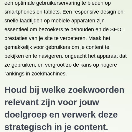
een optimale gebruikerservaring te bieden op
smartphones en tablets. Een responsive design en
snelle laadtijden op mobiele apparaten zijn
essentieel om bezoekers te behouden en de SEO-
prestaties van je site te verbeteren. Maak het
gemakkelijk voor gebruikers om je content te
bekijken en te navigeren, ongeacht het apparaat dat
ze gebruiken, en vergroot zo de kans op hogere
rankings in zoekmachines.
Houd bij welke zoekwoorden
relevant zijn voor jouw
doelgroep en verwerk deze
strategisch in je content.