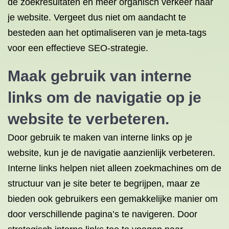
de zoekresultaten en meer organisch verkeer naar
je website. Vergeet dus niet om aandacht te
besteden aan het optimaliseren van je meta-tags
voor een effectieve SEO-strategie.
Maak gebruik van interne
links om de navigatie op je
website te verbeteren.
Door gebruik te maken van interne links op je
website, kun je de navigatie aanzienlijk verbeteren.
Interne links helpen niet alleen zoekmachines om de
structuur van je site beter te begrijpen, maar ze
bieden ook gebruikers een gemakkelijke manier om
door verschillende pagina’s te navigeren. Door