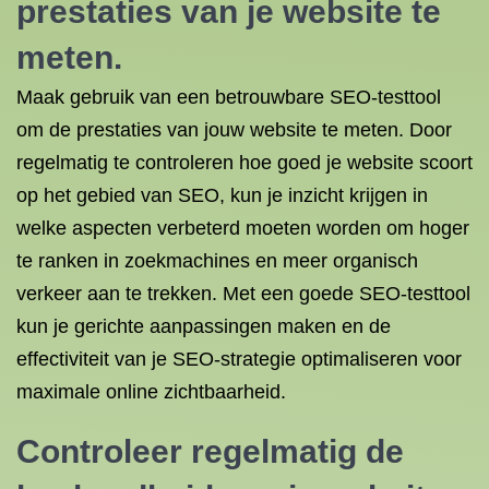
prestaties van je website te
meten.
Maak gebruik van een betrouwbare SEO-testtool
om de prestaties van jouw website te meten. Door
regelmatig te controleren hoe goed je website scoort
op het gebied van SEO, kun je inzicht krijgen in
welke aspecten verbeterd moeten worden om hoger
te ranken in zoekmachines en meer organisch
verkeer aan te trekken. Met een goede SEO-testtool
kun je gerichte aanpassingen maken en de
effectiviteit van je SEO-strategie optimaliseren voor
maximale online zichtbaarheid.
Controleer regelmatig de