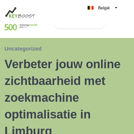
België
Belgique
Test Keyboost gratis
Nederland
France
Deutschland
Uncategorized
UK
Verbeter jouw online
España
Italia
zichtbaarheid met
zoekmachine
optimalisatie in
Limburg