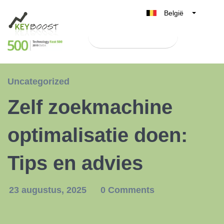
België
Belgique
Test Keyboost gratis
Nederland
France
Deutschland
Uncategorized
UK
Zelf zoekmachine
España
Italia
optimalisatie doen:
Tips en advies
23 augustus, 2025
0 Comments