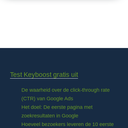
Test Keyboost gratis uit
De waarheid over de click-through rate
(CTR) van Google Ads
Het doel: De eerste pagina met
zoekresultaten in Google
Hoeveel bezoekers leveren de 10 eerste