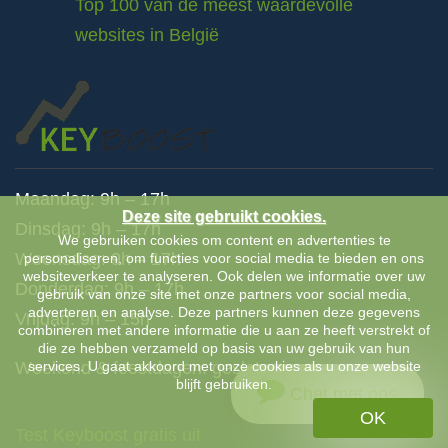
Top 100 van de meest waardevolle
websites in België
Maandag: 9h – 17h
Deze site gebruikt cookies.
Dinsdag: 9h – 17h
We gebruiken cookies om content en advertenties te
Woensdag: 9h – 17h
personaliseren, om functies voor social media te bieden en ons
websiteverkeer te analyseren. Ook delen we informatie over uw
Donderdag: 9h – 17h
gebruik van onze site met onze partners voor social media,
adverteren en analyse. Deze partners kunnen deze gegevens
Vrijdag: 9h – 15h
combineren met andere informatie die u aan ze heeft verstrekt of
die ze hebben verzameld op basis van uw gebruik van hun
services. U gaat akkoord met onze cookies als u onze website
Weekend & feestdagen: gesloten
blijft gebruiken.
Chat met ons
OK
Test Keyboost gratis uit