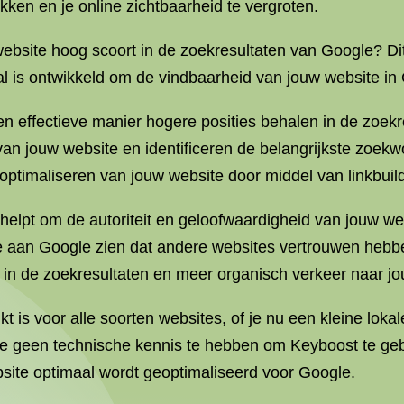
ken en je online zichtbaarheid te vergroten.
ebsite hoog scoort in de zoekresultaten van Google? Dit
al is ontwikkeld om de vindbaarheid van jouw website in
 effectieve manier hogere posities behalen in de zoekre
an jouw website en identificeren de belangrijkste zoekwoo
ptimaliseren van jouw website door middel van linkbuild
 helpt om de autoriteit en geloofwaardigheid van jouw w
 je aan Google zien dat andere websites vertrouwen hebbe
es in de zoekresultaten en meer organisch verkeer naar jo
t is voor alle soorten websites, of je nu een kleine loka
e geen technische kennis te hebben om Keyboost te ge
site optimaal wordt geoptimaliseerd voor Google.