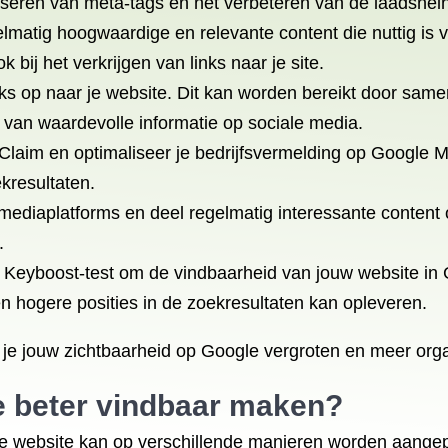
iseren van meta-tags en het verbeteren van de laadsnelhe
atig hoogwaardige en relevante content die nuttig is voor
bij het verkrijgen van links naar je site.
nks op naar je website. Dit kan worden bereikt door sam
 van waardevolle informatie op sociale media.
laim en optimaliseer je bedrijfsvermelding op Google Mij
ekresultaten.
 mediaplatforms en deel regelmatig interessante content
.
 Keyboost-test om de vindbaarheid van jouw website in 
g en hogere posities in de zoekresultaten kan opleveren.
 je jouw zichtbaarheid op Google vergroten en meer org
e beter vindbaar maken?
e website kan op verschillende manieren worden aangepa