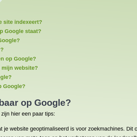
 site indexeert?
op Google staat?
 Google?
n?
den op Google?
 mijn website?
ogle?
op Google?
tbaar op Google?
ijn hier een paar tips:
at je website geoptimaliseerd is voor zoekmachines. Dit 