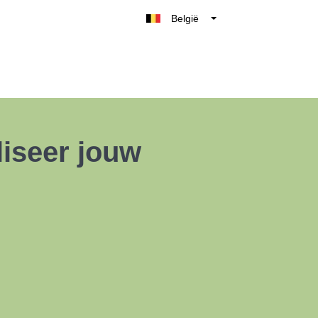
België
Belgique
Nederland
France
Deutschland
UK
iseer jouw
España
Italia