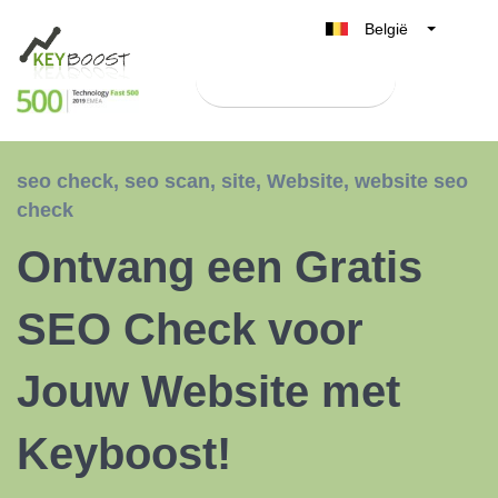
België
Belgique
Test Keyboost gratis
Nederland
France
Deutschland
seo check
,
seo scan
,
site
,
Website
,
website seo
UK
check
España
Ontvang een Gratis
Italia
SEO Check voor
Jouw Website met
Keyboost!