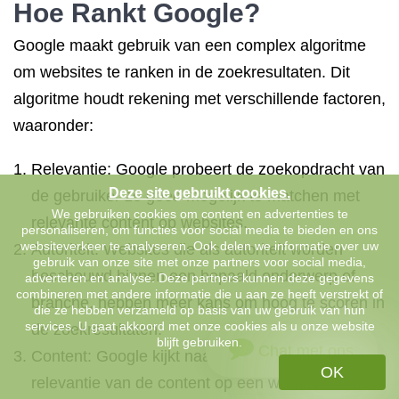
Hoe Rankt Google?
Google maakt gebruik van een complex algoritme
om websites te ranken in de zoekresultaten. Dit
algoritme houdt rekening met verschillende factoren,
waaronder:
Relevantie: Google probeert de zoekopdracht van
Deze site gebruikt cookies.
de gebruiker zo goed mogelijk te matchen met
We gebruiken cookies om content en advertenties te
relevante content op websites.
personaliseren, om functies voor social media te bieden en ons
websiteverkeer te analyseren. Ook delen we informatie over uw
Autoriteit: Websites die als autoriteit worden
gebruik van onze site met onze partners voor social media,
beschouwd binnen een bepaald onderwerp of
adverteren en analyse. Deze partners kunnen deze gegevens
combineren met andere informatie die u aan ze heeft verstrekt of
branche, hebben meer kans om hoog te scoren in
die ze hebben verzameld op basis van uw gebruik van hun
services. U gaat akkoord met onze cookies als u onze website
de zoekresultaten.
blijft gebruiken.
Chat met ons
Content: Google kijkt naar de kwaliteit en
OK
relevantie van de content op een website,