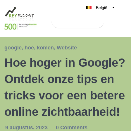
België
Belgique
Test Keyboost gratis
Nederland
France
Deutschland
google
,
hoe
,
komen
,
Website
UK
Hoe hoger in Google?
España
Italia
Ontdek onze tips en
tricks voor een betere
online zichtbaarheid!
9 augustus, 2023
0 Comments