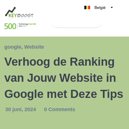
België
Belgique
Test Keyboost gratis
Nederland
France
Deutschland
google
,
Website
UK
Verhoog de Ranking
España
Italia
van Jouw Website in
Google met Deze Tips
30 juni, 2024
0 Comments