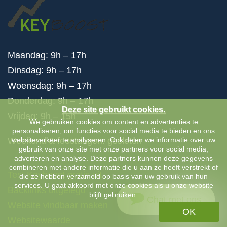
Maandag: 9h – 17h
Dinsdag: 9h – 17h
Woensdag: 9h – 17h
Donderdag: 9h – 17h
Deze site gebruikt cookies.
Vrijdag: 9h – 15h
We gebruiken cookies om content en advertenties te
personaliseren, om functies voor social media te bieden en ons
websiteverkeer te analyseren. Ook delen we informatie over uw
Weekend & feestdagen: gesloten
gebruik van onze site met onze partners voor social media,
adverteren en analyse. Deze partners kunnen deze gegevens
combineren met andere informatie die u aan ze heeft verstrekt of
Test Keyboost gratis uit
die ze hebben verzameld op basis van uw gebruik van hun
services. U gaat akkoord met onze cookies als u onze website
Backlinks uitgelegd
blijft gebruiken.
Chat met ons
Website vindbaar maken
OK
Websitewaarde