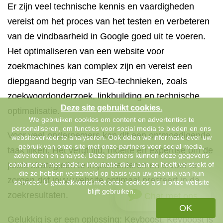
Er zijn veel technische kennis en vaardigheden
vereist om het proces van het testen en verbeteren
van de vindbaarheid in Google goed uit te voeren.
Het optimaliseren van een website voor
zoekmachines kan complex zijn en vereist een
diepgaand begrip van SEO-technieken, zoals
zoekwoordonderzoek, linkbuilding en technische
Deze site gebruikt cookies.
optimalisatie.
We gebruiken cookies om content en advertenties te
personaliseren, om functies voor social media te bieden en ons
Voor veel ondernemers kan dit een ontmoedigende
websiteverkeer te analyseren. Ook delen we informatie over uw
gebruik van onze site met onze partners voor social media,
taak lijken. Het vergt tijd, moeite en expertise om de
adverteren en analyse. Deze partners kunnen deze gegevens
juiste strategieën te implementeren en ervoor te
combineren met andere informatie die u aan ze heeft verstrekt of
die ze hebben verzameld op basis van uw gebruik van hun
zorgen dat jouw website optimaal presteert in de
services. U gaat akkoord met onze cookies als u onze website
blijft gebruiken.
zoekresultaten.
Chat met ons
OK
Gelukkig is er een oplossing: Keyboost. Keyboost is