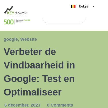
België
Belgique
Test Keyboost gratis
Nederland
France
Deutschland
google
,
Website
UK
Verbeter de
España
Italia
Vindbaarheid in
Google: Test en
Optimaliseer
6 december, 2023
0 Comments