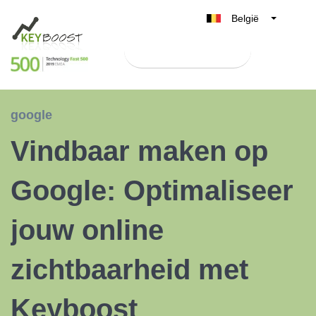
België
Belgique
Test Keyboost gratis
Nederland
France
Deutschland
google
UK
Vindbaar maken op
España
Italia
Google: Optimaliseer
jouw online
zichtbaarheid met
Keyboost