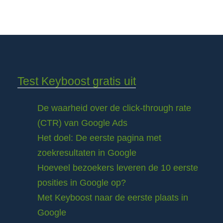
Test Keyboost gratis uit
De waarheid over de click-through rate
(CTR) van Google Ads
Het doel: De eerste pagina met
zoekresultaten in Google
Hoeveel bezoekers leveren de 10 eerste
posities in Google op?
Met Keyboost naar de eerste plaats in
Google