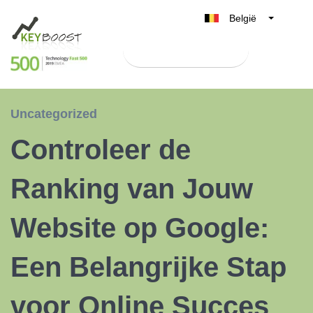
België
Belgique
Test Keyboost gratis
Nederland
France
Deutschland
Uncategorized
UK
Controleer de
España
Italia
Ranking van Jouw
Website op Google:
Een Belangrijke Stap
voor Online Succes