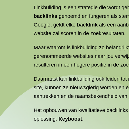
Linkbuilding is een strategie die wordt ge
backlinks
genoemd en fungeren als stemm
Google, geldt elke
backlink
als een aanbe
website zal scoren in de zoekresultaten.
Maar waarom is linkbuilding zo belangrijk
gerenommeerde websites naar jou verwijze
resulteren in een hogere positie in de zo
Daarnaast kan linkbuilding ook leiden to
site, kunnen ze nieuwsgierig worden en er
aantrekken en de naamsbekendheid van jo
Het opbouwen van kwalitatieve backlinks ka
oplossing:
Keyboost
.