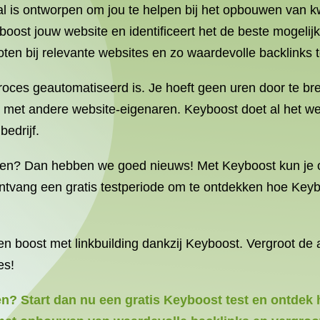
al is ontworpen om jou te helpen bij het opbouwen van k
ost jouw website en identificeert het de beste mogelijk
en bij relevante websites en zo waardevolle backlinks t
proces geautomatiseerd is. Je hoeft geen uren door te 
met andere website-eigenaren. Keyboost doet al het werk
edrijf.
varen? Dan hebben we goed nieuws! Met Keyboost kun je o
tvang een gratis testperiode om te ontdekken hoe Keybo
n boost met linkbuilding dankzij Keyboost. Vergroot de au
es!
ren? Start dan nu een gratis Keyboost test en ontdek