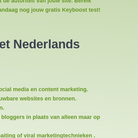
de autoriteit van jouw site. Bereik
vandaag nog jouw gratis Keyboost test!
het Nederlands
ocial media en content marketing.
trouwbare websites en bronnen.
n.
bloggers in plaats van alleen maar op
iting of viral marketingtechnieken .