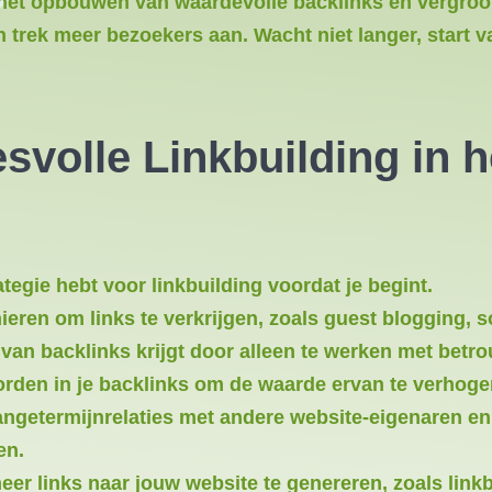
het opbouwen van waardevolle backlinks en vergroot 
n trek meer bezoekers aan. Wacht niet langer, start 
svolle Linkbuilding in 
ategie hebt voor linkbuilding voordat je begint.
eren om links te verkrijgen, zoals guest blogging, s
it van backlinks krijgt door alleen te werken met be
rden in je backlinks om de waarde ervan te verhoge
ngetermijnrelaties met andere website-eigenaren en 
en.
r links naar jouw website te genereren, zoals linkba